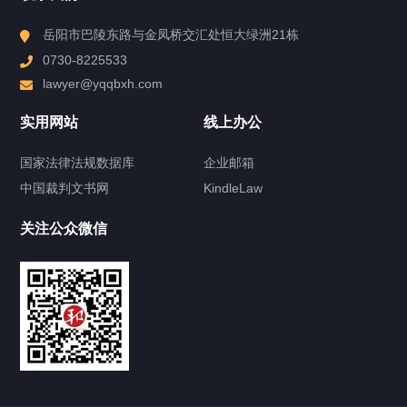
高端民商事诉讼服务项目
县域经济法律服务项目
岳阳市巴陵东路与金凤桥交汇处恒大绿洲21栋
法律顾问服务项目
境外债发行和运营法律服务项目
0730-8225533
基金债发行和运营法律服务项目
lawyer@yqqbxh.com
近期评论
实用网站
线上办公
您尚未收到任何评论。
国家法律法规数据库
企业邮箱
中国裁判文书网
KindleLaw
快捷导航
NAV
关注公众微信
产品分类
律师分类
涉外国际律师
知识产权