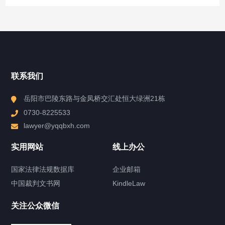
搜索
搜索
近期文章
联系我们
高端民商事诉讼服务项目
县域经济法律服务项目
岳阳市巴陵东路与金凤桥交汇处恒大绿洲21栋
法律顾问服务项目
境外债发行和运营法律服务项目
0730-8225533
基金债发行和运营法律服务项目
lawyer@yqqbxh.com
近期评论
实用网站
线上办公
您尚未收到任何评论。
国家法律法规数据库
企业邮箱
中国裁判文书网
KindleLaw
快捷导航
NAV
关注公众微信
产品分类