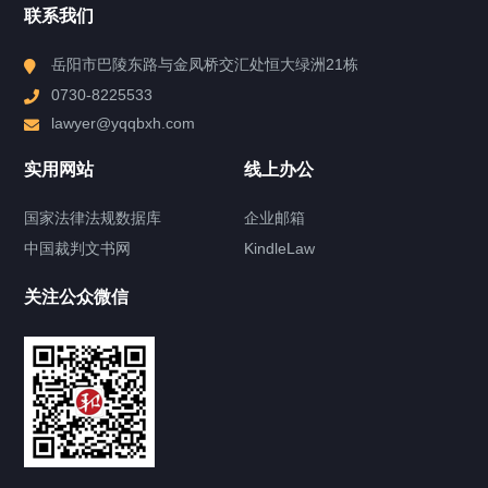
联系我们
港澳律师
岳阳市巴陵东路与金凤桥交汇处恒大绿洲21栋
0730-8225533
专职律师
lawyer@yqqbxh.com
兼职律师
实用网站
线上办公
实习律师
国家法律法规数据库
企业邮箱
中国裁判文书网
KindleLaw
关注公众微信
业务领域
Business area
涉外法律服务中心
能源与基础设施部