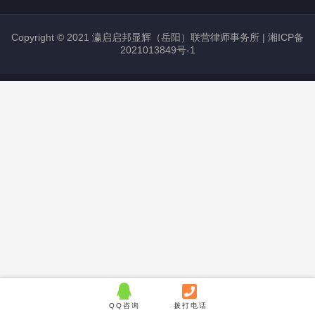
建筑房地产部
Copyright © 2021 瀛启启邦显辉（岳阳）联营律师事务所 |
湘ICP备
知识产权及信息安全部
2021013849号-1
公司法律顾问部
金融与资本市场部
民商事诉讼与仲裁部
投资并购部
企业股权业务部
婚姻家事部（财富传承中心）
劳动人事业务部
QQ咨询
拨打电话