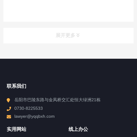
展开更多
新闻中心
News Center
律所动态
联系我们
律所公益
岳阳市巴陵东路与金凤桥交汇处恒大绿洲21栋
0730-8225533
最新业绩
lawyer@yqqbxh.com
案例速递
实用网站
线上办公