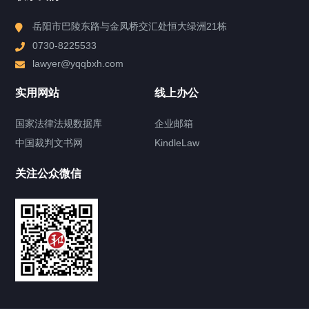
高端民商事诉讼服务项目
县域经济法律服务项目
岳阳市巴陵东路与金凤桥交汇处恒大绿洲21栋
法律顾问服务项目
境外债发行和运营法律服务项目
0730-8225533
基金债发行和运营法律服务项目
lawyer@yqqbxh.com
近期评论
实用网站
线上办公
您尚未收到任何评论。
国家法律法规数据库
企业邮箱
中国裁判文书网
KindleLaw
快捷导航
NAV
关注公众微信
产品分类
律师分类
涉外国际律师
知识产权