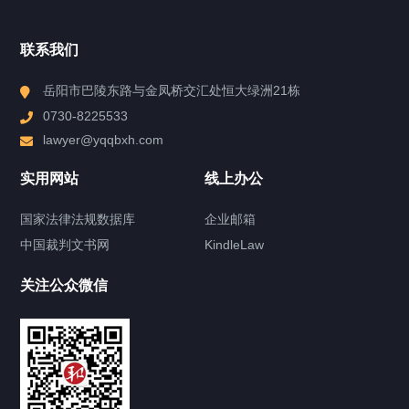
湖南瀛启律师事务所
联系我们
香港周启邦律师事务所
岳阳市巴陵东路与金凤桥交汇处恒大绿洲21栋
0730-8225533
澳门黄显辉律师事务所
lawyer@yqqbxh.com
实用网站
线上办公
国家法律法规数据库
企业邮箱
律师团队
Lawyer team
中国裁判文书网
KindleLaw
领军人物
关注公众微信
港澳律师
专职律师