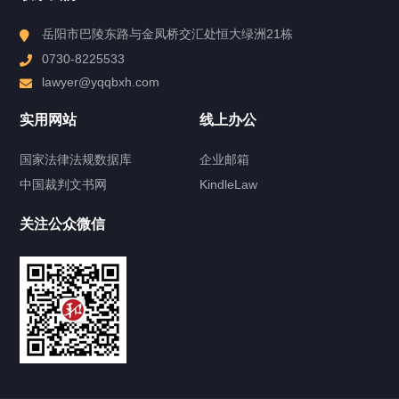
高端民商事诉讼服务项目
县域经济法律服务项目
岳阳市巴陵东路与金凤桥交汇处恒大绿洲21栋
法律顾问服务项目
境外债发行和运营法律服务项目
0730-8225533
基金债发行和运营法律服务项目
lawyer@yqqbxh.com
近期评论
实用网站
线上办公
您尚未收到任何评论。
国家法律法规数据库
企业邮箱
中国裁判文书网
KindleLaw
快捷导航
NAV
关注公众微信
产品分类
律师分类
涉外国际律师
知识产权