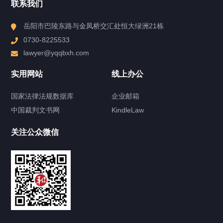
联系我们
香港周启邦律师事务所
岳阳市巴陵东路与金凤桥交汇处恒大绿洲21栋
0730-8225533
澳门黄显辉律师事务所
lawyer@yqqbxh.com
实用网站
线上办公
国家法律法规数据库
企业邮箱
律师团队
Lawyer team
中国裁判文书网
KindleLaw
领军人物
关注公众微信
港澳律师
专职律师
兼职律师