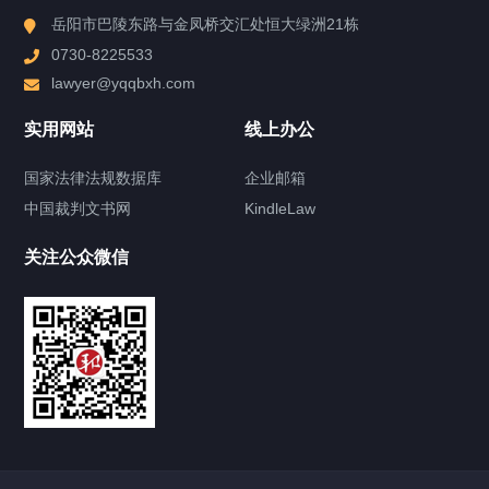
能源与基础设施部
岳阳市巴陵东路与金凤桥交汇处恒大绿洲21栋
0730-8225533
建筑房地产部
lawyer@yqqbxh.com
知识产权及信息安全部
实用网站
线上办公
公司法律顾问部
国家法律法规数据库
企业邮箱
中国裁判文书网
KindleLaw
金融与资本市场部
关注公众微信
民商事诉讼与仲裁部
投资并购部
企业股权业务部
婚姻家事部（财富传承中心）